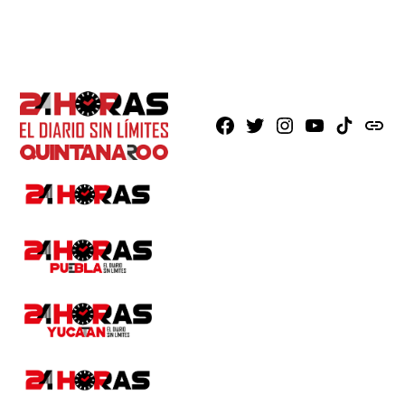
Facebook
X
Instagram
Youtube
TikTok
issuu