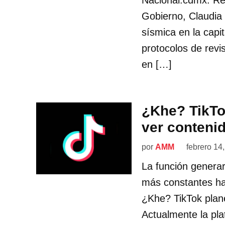
Nacional.cdmx. Re
Gobierno, Claudia
sísmica en la capi
protocolos de revi
en […]
¿Khe? TikTo
ver conteni
por
AMM
febrero 14
La función genera
más constantes ha
¿Khe? TikTok plan
Actualmente la pla