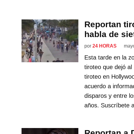
Reportan ti
habla de sie
por
24 HORAS
mayo
Esta tarde en la z
tiroteo que dejó a
tiroteo en Hollywo
acuerdo a informac
disparos y entre l
años. Suscríbete a
Reportan a 