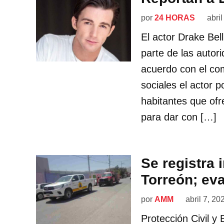
por
24 HORAS
abri
El actor Drake Bel
parte de las autor
acuerdo con el co
sociales el actor po
habitantes que of
para dar con […]
Se registra 
Torreón; ev
por
AMM
abril 7, 20
Protección Civil y