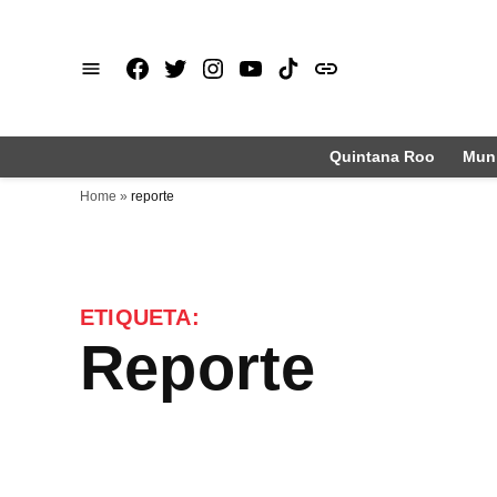
Saltar
al
Facebook
X
Instagram
Youtube
TikTok
issuu
contenido
Quintana Roo
Muni
Home
»
reporte
ETIQUETA:
reporte