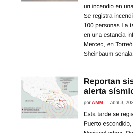
un incendio en un
Se registra incend
100 personas La ta
en una estancia inf
Merced, en Torreó
Sheinbaum señala
Reportan si
alerta sísm
por
AMM
abril 3, 20
Esta tarde se regi
Puerto escondido, 