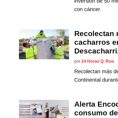
inversión de 50 mi
con cáncer.
Recolectan 
cacharros 
Descacharri
por
24 Horas Q. Roo
Recolectan más de
Continental duran
Alerta Enco
consumo de 