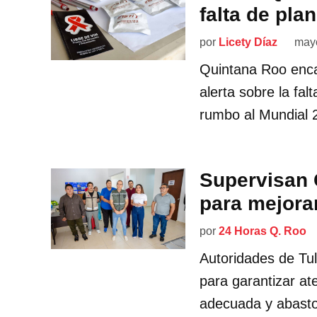
falta de pla
por
Licety Díaz
mayo
Quintana Roo enca
alerta sobre la f
rumbo al Mundial 
Supervisan 
para mejora
por
24 Horas Q. Roo
Autoridades de Tu
para garantizar at
adecuada y abasto 