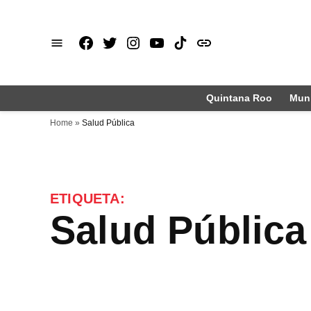
Saltar
al
Facebook
X
Instagram
Youtube
TikTok
issuu
contenido
Quintana Roo
Muni
Home
»
Salud Pública
ETIQUETA:
Salud Pública