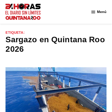
Saltar
al
Menú
Diario 24
contenido
Horas
Quintana
ETIQUETA:
Roo
Sargazo en Quintana Roo
2026