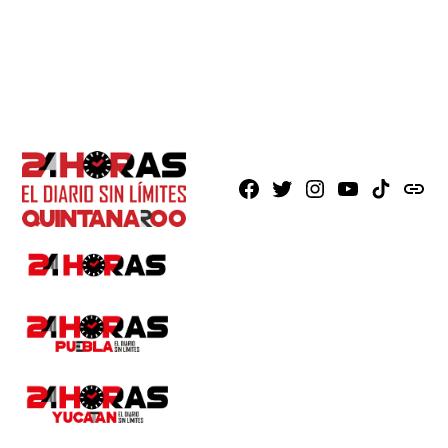
Facebook
X
Instagram
Youtube
TikTok
issuu