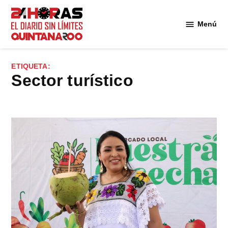
Saltar
al
Menú
Diario 24
contenido
Horas
Quintana
ETIQUETA:
Roo
Sector turístico