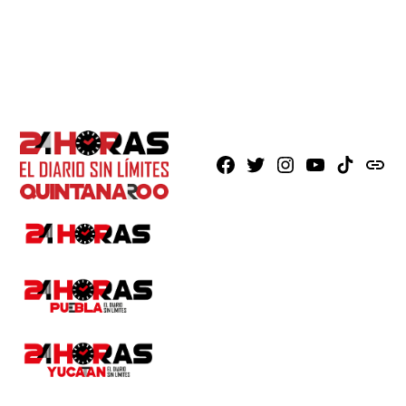
Facebook
X
Instagram
Youtube
TikTok
issuu