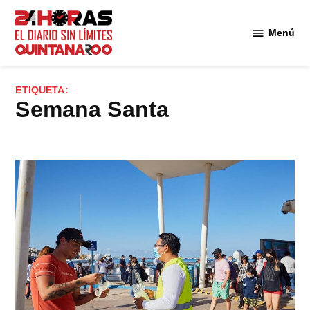
Saltar
al
Menú
Diario 24
contenido
Horas
Quintana
ETIQUETA:
Roo
Semana Santa