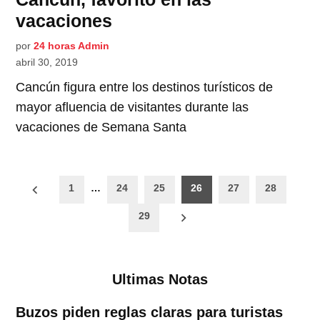
vacaciones
por
24 horas Admin
abril 30, 2019
Cancún figura entre los destinos turísticos de
mayor afluencia de visitantes durante las
vacaciones de Semana Santa
Paginación
1
…
24
25
26
27
28
de
29
entradas
Ultimas Notas
Buzos piden reglas claras para turistas