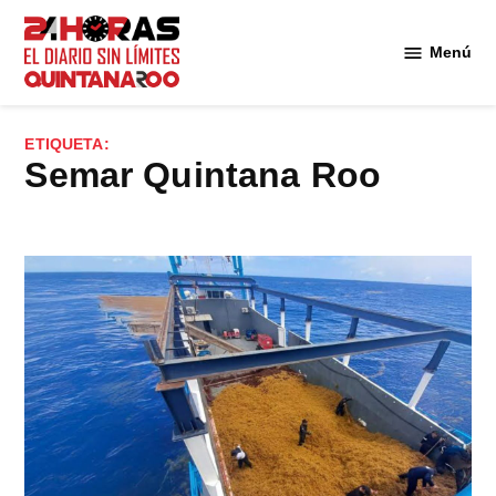
Saltar
al
Menú
Diario 24
contenido
Horas
Quintana
ETIQUETA:
Roo
Semar Quintana Roo