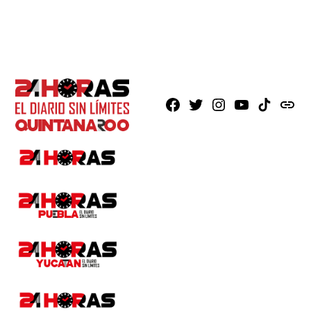
Facebook
X
Instagram
Youtube
TikTok
issuu