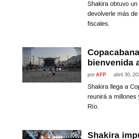
Shakira obtuvo un 
devolverle más de 
fiscales.
Copacabana 
bienvenida 
por
AFP
abril 30, 2
Shakira llega a C
reunirá a millone
Río.
Shakira impu