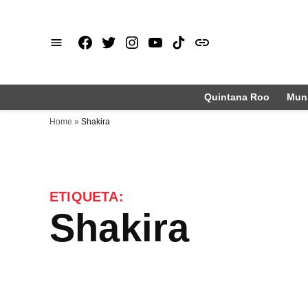
Saltar
al
Facebook
X
Instagram
Youtube
TikTok
issuu
contenido
Quintana Roo
Muni
Home
»
Shakira
ETIQUETA:
Shakira