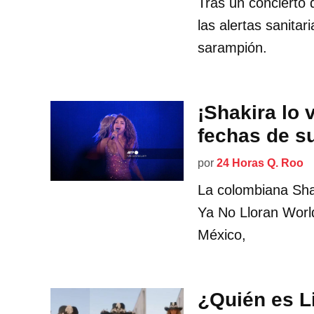
Tras un concierto 
las alertas sanitar
sarampión.
¡Shakira lo 
fechas de s
por
24 Horas Q. Roo
La colombiana Sha
Ya No Lloran Worl
México,
¿Quién es Li