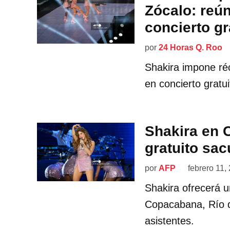
Zócalo: reú
concierto gr
por
24 Horas Q. Roo
Shakira impone réc
en concierto gratui
Shakira en 
gratuito sac
por
AFP
febrero 11,
Shakira ofrecerá u
Copacabana, Río d
asistentes.