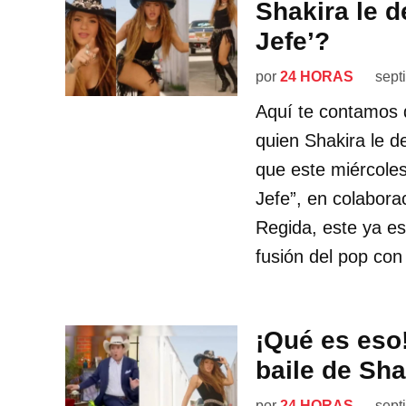
Shakira le d
Jefe’?
por
24 HORAS
sept
Aquí te contamos q
quien Shakira le d
que este miércoles
Jefe”, en colabor
Regida, este ya es
fusión del pop con
¡Qué es eso!
baile de Sha
por
24 HORAS
sept