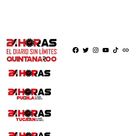
Facebook
X
Instagram
Youtube
TikTok
issuu