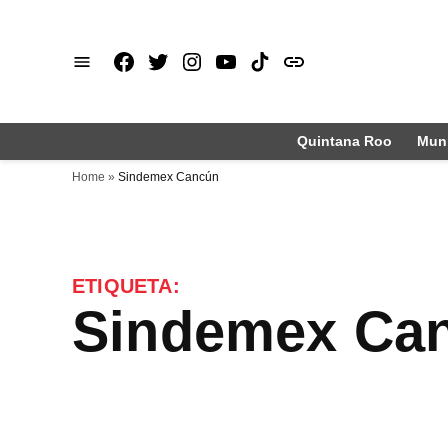
Saltar
al
Facebook
X
Instagram
Youtube
TikTok
issuu
contenido
Quintana Roo
Muni
Home
»
Sindemex Cancún
ETIQUETA:
Sindemex Ca