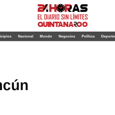
cipios
Nacional
Mundo
Negocios
Política
Deport
ncún