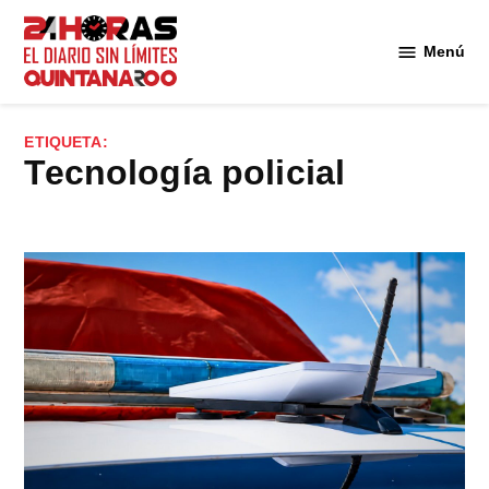
Saltar
al
Menú
Diario 24
contenido
Horas
Quintana
ETIQUETA:
Roo
Tecnología policial