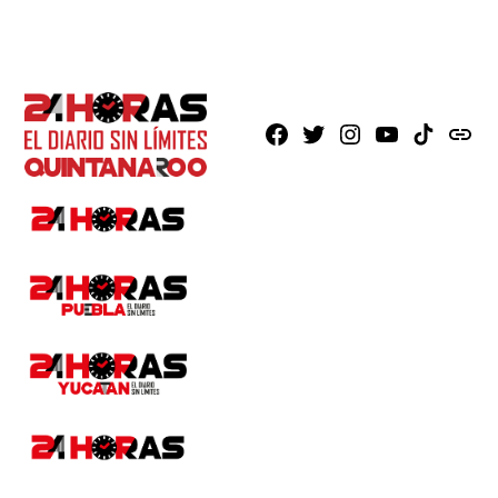
Facebook
X
Instagram
Youtube
TikTok
issuu