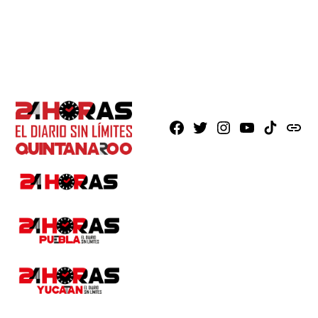
Facebook
X
Instagram
Youtube
TikTok
issuu