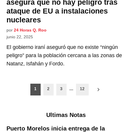
asegura que no hay peligro tras
ataque de EU a instalaciones
nucleares
por
24 Horas Q. Roo
junio 22, 2025
El gobierno iraní aseguró que no existe “ningún
peligro” para la población cercana a las zonas de
Natanz, Isfahán y Fordo.
Paginación
1
2
3
…
12
de
entradas
Ultimas Notas
Puerto Morelos inicia entrega de la