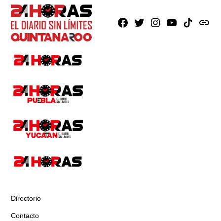
Facebook
X
Instagram
Youtube
TikTok
issuu
Directorio
Contacto