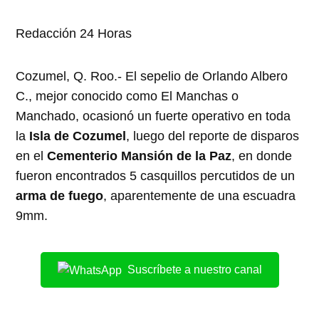
ventana
ventana
ventana
ventana
ventana
nueva)
nueva)
nueva)
nueva)
nueva)
Redacción 24 Horas
Cozumel, Q. Roo.- El sepelio de Orlando Albero
C., mejor conocido como El Manchas o
Manchado, ocasionó un fuerte operativo en toda
la
Isla de Cozumel
, luego del reporte de disparos
en el
Cementerio Mansión de la Paz
, en donde
fueron encontrados 5 casquillos percutidos de un
arma de fuego
, aparentemente de una escuadra
9mm.
Suscríbete a nuestro canal