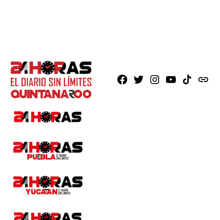
Facebook
X
Instagram
Youtube
TikTok
issuu