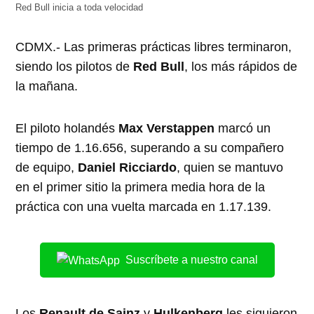
ventana
ventana
ventana
ventana
ventana
Red Bull inicia a toda velocidad
nueva)
nueva)
nueva)
nueva)
nueva)
CDMX.- Las primeras prácticas libres terminaron,
siendo los pilotos de
Red Bull
, los más rápidos de
la mañana.
El piloto holandés
Max Verstappen
marcó un
tiempo de 1.16.656, superando a su compañero
de equipo,
Daniel Ricciardo
, quien se mantuvo
en el primer sitio la primera media hora de la
práctica con una vuelta marcada en 1.17.139.
Suscríbete a nuestro canal
Los
Renault de Sainz
y
Hulkenberg
les siguieron