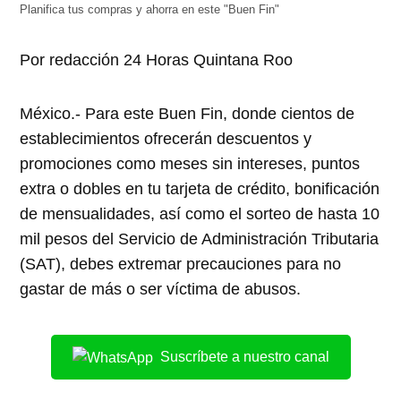
ventana
ventana
ventana
ventana
ventana
Planifica tus compras y ahorra en este "Buen Fin"
nueva)
nueva)
nueva)
nueva)
nueva)
Por redacción 24 Horas Quintana Roo
México.- Para este Buen Fin, donde cientos de
establecimientos ofrecerán descuentos y
promociones como meses sin intereses, puntos
extra o dobles en tu tarjeta de crédito, bonificación
de mensualidades, así como el sorteo de hasta 10
mil pesos del Servicio de Administración Tributaria
(SAT), debes extremar precauciones para no
gastar de más o ser víctima de abusos.
Suscríbete a nuestro canal