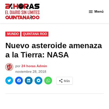
Saltar
al
Menú
Diario 24
contenido
Horas
Quintana
Roo
PUBLICADO
MUNDO
QUINTANA ROO
EN
Nuevo asteroide amenaza
a la Tierra: NASA
por
24 horas Admin
noviembre 28, 2018
Haz
Haz
Haz
Haz
Haz
Más
clic
clic
clic
clic
clic
para
para
para
para
para
compartir
compartir
compartir
compartir
compartir
en
en
en
en
en
Twitter
Facebook
LinkedIn
Telegram
WhatsApp
(Se
(Se
(Se
(Se
(Se
abre
abre
abre
abre
abre
en
en
en
en
en
una
una
una
una
una