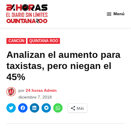
Saltar
al
Menú
Diario 24
contenido
Horas
Quintana
Roo
PUBLICADO
CANCÚN
QUINTANA ROO
EN
Analizan el aumento para
taxistas, pero niegan el
45%
por
24 horas Admin
diciembre 7, 2018
Haz
Haz
Haz
Haz
Haz
Más
clic
clic
clic
clic
clic
para
para
para
para
para
compartir
compartir
compartir
compartir
compartir
en
en
en
en
en
Twitter
Facebook
LinkedIn
Telegram
WhatsApp
(Se
(Se
(Se
(Se
(Se