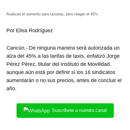
abre
abre
abre
abre
abre
en
en
en
en
en
una
una
una
una
una
ventana
ventana
ventana
ventana
ventana
Analizan el aumento para taxistas, pero niegan el 45%
nueva)
nueva)
nueva)
nueva)
nueva)
Por Elisa Rodríguez
Cancún.- De ninguna manera será autorizada un
alza del 45% a las tarifas de taxis, enfatizó Jorge
Pérez Pérez, titular del Instituto de Movilidad,
aunque aún está por definir si los 16 sindicatos
aumentarán o no sus precios, antes de concluir el
año.
Suscríbete a nuestro canal