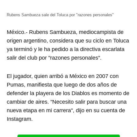
abre
abre
abre
abre
abre
en
en
en
en
en
una
una
una
una
una
ventana
ventana
ventana
ventana
ventana
Rubens Sambueza sale del Toluca por "razones personales"
nueva)
nueva)
nueva)
nueva)
nueva)
México.- Rubens Sambueza, mediocampista de
origen argentino, considera que su ciclo en Toluca
ya terminó y le ha pedido a la directiva escarlata
salir del club por "razones personales".
El jugador, quien arribó a México en 2007 con
Pumas, manifiesta que luego de dos años de
defender la playera de los Diablos es momento de
cambiar de aires. "Necesito salir para buscar una
nueva etapa en mi carrera", dijo en su cuenta de
Instagram.