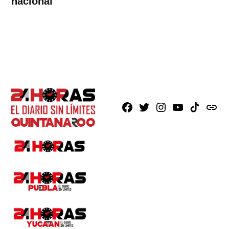
nacional
Facebook
X
Instagram
Youtube
TikTok
issuu