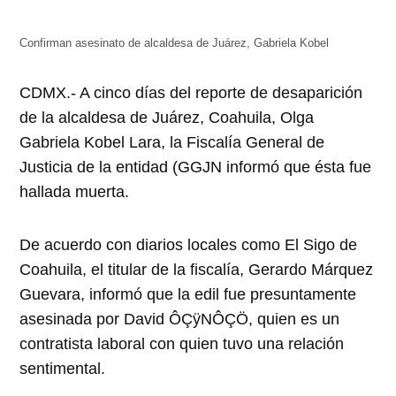
abre
abre
abre
abre
abre
en
en
en
en
en
una
una
una
una
una
ventana
ventana
ventana
ventana
ventana
Confirman asesinato de alcaldesa de Juárez, Gabriela Kobel
nueva)
nueva)
nueva)
nueva)
nueva)
CDMX.- A cinco días del reporte de desaparición
de la alcaldesa de Juárez, Coahuila, Olga
Gabriela Kobel Lara, la Fiscalía General de
Justicia de la entidad (GGJN informó que ésta fue
hallada muerta.
De acuerdo con diarios locales como El Sigo de
Coahuila, el titular de la fiscalía, Gerardo Márquez
Guevara, informó que la edil fue presuntamente
asesinada por David ÔÇÿNÔÇÖ, quien es un
contratista laboral con quien tuvo una relación
sentimental.