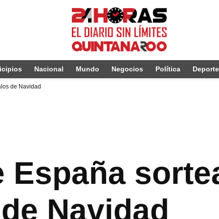
cipios
Nacional
Mundo
Negocios
Política
Deport
alos de Navidad
e España sorte
 de Navidad