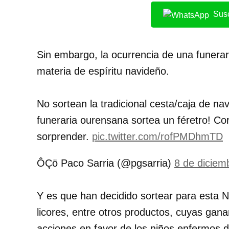
Susc
Sin embargo, la ocurrencia de una funera
materia de espíritu navideño.
No sortean la tradicional cesta/caja de na
funeraria ourensana sortea un féretro! Cor
sorprender.
pic.twitter.com/rofPMDhmTD
ÔÇö Paco Sarria (@pgsarria)
8 de diciem
Y es que han decidido sortear para esta N
licores, entre otros productos, cuyas gana
acciones en favor de los niños enfermos d