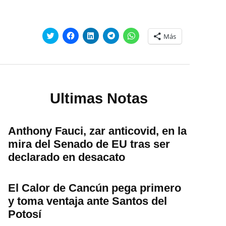
Haz
Haz
Haz
Haz
Haz
Más
clic
clic
clic
clic
clic
para
para
para
para
para
compartir
compartir
compartir
compartir
compartir
en
en
en
en
en
Twitter
Facebook
LinkedIn
Telegram
WhatsApp
(Se
(Se
(Se
(Se
(Se
abre
abre
abre
abre
abre
en
en
en
en
en
una
una
una
una
una
Ultimas Notas
ventana
ventana
ventana
ventana
ventana
nueva)
nueva)
nueva)
nueva)
nueva)
Anthony Fauci, zar anticovid, en la
mira del Senado de EU tras ser
declarado en desacato
El Calor de Cancún pega primero
y toma ventaja ante Santos del
Potosí