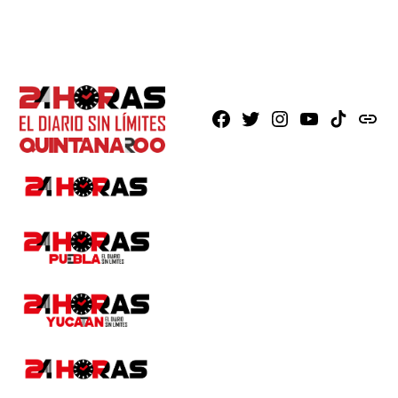
Facebook
X
Instagram
Youtube
TikTok
issuu