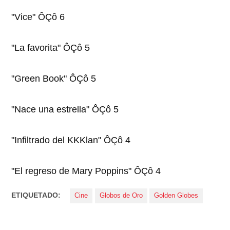
"Vice" ÔÇô 6
"La favorita" ÔÇô 5
"Green Book" ÔÇô 5
"Nace una estrella" ÔÇô 5
"Infiltrado del KKKlan" ÔÇô 4
"El regreso de Mary Poppins" ÔÇô 4
ETIQUETADO:
Cine
Globos de Oro
Golden Globes