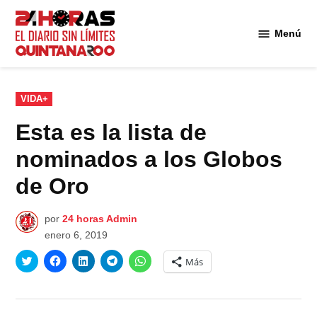
Saltar
al
Menú
Diario 24
contenido
Horas
Quintana
Roo
PUBLICADO
VIDA+
EN
Esta es la lista de
nominados a los Globos
de Oro
por
24 horas Admin
enero 6, 2019
Haz
Haz
Haz
Haz
Haz
Más
clic
clic
clic
clic
clic
para
para
para
para
para
compartir
compartir
compartir
compartir
compartir
en
en
en
en
en
Twitter
Facebook
LinkedIn
Telegram
WhatsApp
(Se
(Se
(Se
(Se
(Se