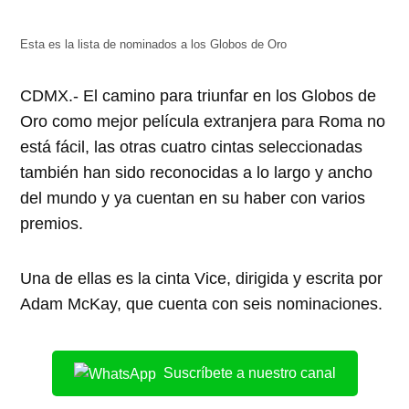
abre
abre
abre
abre
abre
en
en
en
en
en
una
una
una
una
una
ventana
ventana
ventana
ventana
ventana
Esta es la lista de nominados a los Globos de Oro
nueva)
nueva)
nueva)
nueva)
nueva)
CDMX.- El camino para triunfar en los Globos de
Oro como mejor película extranjera para Roma no
está fácil, las otras cuatro cintas seleccionadas
también han sido reconocidas a lo largo y ancho
del mundo y ya cuentan en su haber con varios
premios.
Una de ellas es la cinta Vice, dirigida y escrita por
Adam McKay, que cuenta con seis nominaciones.
Suscríbete a nuestro canal