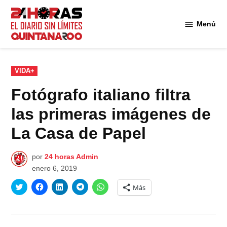
Saltar
al
Menú
Diario 24
contenido
Horas
Quintana
Roo
PUBLICADO
VIDA+
EN
Fotógrafo italiano filtra
las primeras imágenes de
La Casa de Papel
por
24 horas Admin
enero 6, 2019
Haz
Haz
Haz
Haz
Haz
Más
clic
clic
clic
clic
clic
para
para
para
para
para
compartir
compartir
compartir
compartir
compartir
en
en
en
en
en
Twitter
Facebook
LinkedIn
Telegram
WhatsApp
(Se
(Se
(Se
(Se
(Se