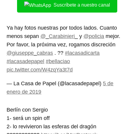
Suscríbete a nuestro canal
Ya hay fotos nuestras por todos lados. Cuanto
menos sepan
@_Carabinieri_
y
@policia
mejor.
Por favor, la próxima vez, rogamos discreción
@giuseppe_cabras
. ??
#lacasadicarta
#lacasadepapel
#bellaciao
pic.twitter.com/W4zqYa3t7d
— La Casa de Papel (@lacasadepapel)
5 de
enero de 2019
Berlín con Sergio
1- será un spin off
2- lo revivieron las esferas del dragón