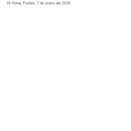
ventana
ventana
ventana
ventana
ventana
24 Horas Puebla: 7 de enero del 2019
nueva)
nueva)
nueva)
nueva)
nueva)