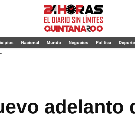
cipios
Nacional
Mundo
Negocios
Política
Deport
l»
nuevo adelanto 