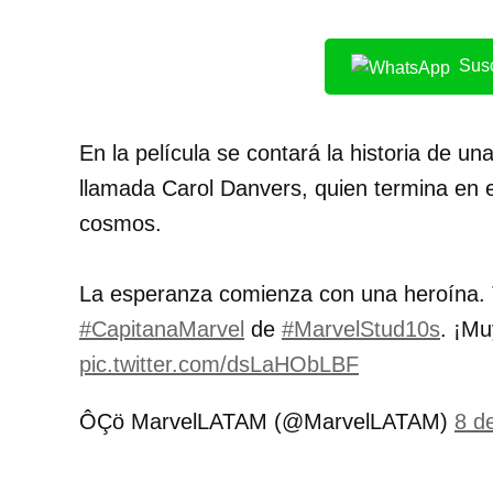
Susc
En la película se contará la historia de un
llamada Carol Danvers, quien termina en e
cosmos.
La esperanza comienza con una heroína. 
#CapitanaMarvel
de
#MarvelStud10s
. ¡Mu
pic.twitter.com/dsLaHObLBF
ÔÇö MarvelLATAM (@MarvelLATAM)
8 d