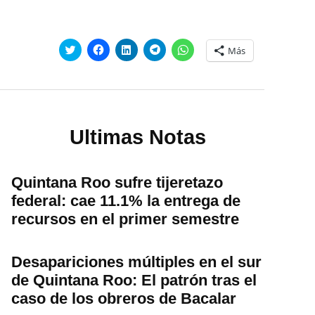
Haz
Haz
Haz
Haz
Haz
Más
clic
clic
clic
clic
clic
para
para
para
para
para
compartir
compartir
compartir
compartir
compartir
en
en
en
en
en
Twitter
Facebook
LinkedIn
Telegram
WhatsApp
(Se
(Se
(Se
(Se
(Se
abre
abre
abre
abre
abre
en
en
en
en
en
una
una
una
una
una
Ultimas Notas
ventana
ventana
ventana
ventana
ventana
nueva)
nueva)
nueva)
nueva)
nueva)
Quintana Roo sufre tijeretazo
federal: cae 11.1% la entrega de
recursos en el primer semestre
Desapariciones múltiples en el sur
de Quintana Roo: El patrón tras el
caso de los obreros de Bacalar