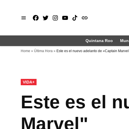
Saltar
al
Facebook
X
Instagram
Youtube
TikTok
issuu
contenido
Quintana Roo
Muni
Home
»
Última Hora
»
Este es el nuevo adelanto de «Captain Marve
PUBLICADO
VIDA+
EN
Este es el 
Marvel"