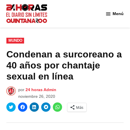
Saltar
al
Menú
Diario 24
contenido
Horas
Quintana
Roo
PUBLICADO
MUNDO
EN
Condenan a surcoreano a
40 años por chantaje
sexual en línea
por
24 horas Admin
noviembre 26, 2020
Haz
Haz
Haz
Haz
Haz
Más
clic
clic
clic
clic
clic
para
para
para
para
para
compartir
compartir
compartir
compartir
compartir
en
en
en
en
en
Twitter
Facebook
LinkedIn
Telegram
WhatsApp
(Se
(Se
(Se
(Se
(Se