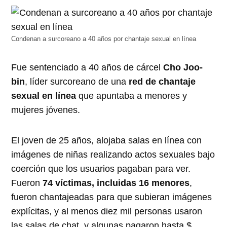
abre
abre
abre
abre
abre
en
en
en
en
en
una
una
una
una
una
ventana
ventana
ventana
ventana
ventana
nueva)
nueva)
nueva)
nueva)
nueva)
Condenan a surcoreano a 40 años por chantaje sexual en línea
Fue sentenciado a 40 años de cárcel
Cho Joo-
bin
, líder surcoreano de una
red de chantaje
sexual en línea
que apuntaba a menores y
mujeres jóvenes.
El joven de 25 años, alojaba salas en línea con
imágenes de niñas realizando actos sexuales bajo
coerción que los usuarios pagaban para ver.
Fueron
74 víctimas, incluidas 16 menores
,
fueron chantajeadas para que subieran imágenes
explícitas, y al menos diez mil personas usaron
las salas de chat, y algunas pagaron hasta $