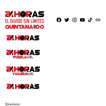
Facebook
X
Instagram
Youtube
TikTok
issuu
Directorio