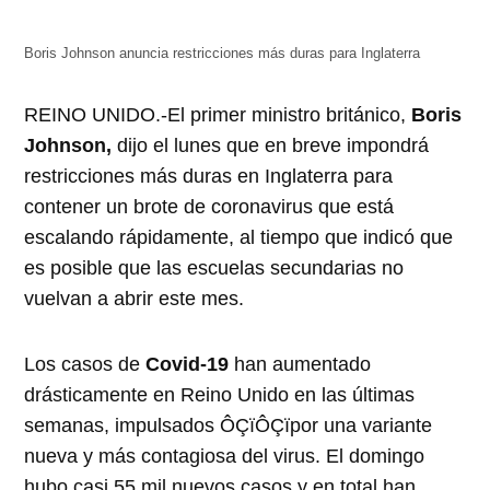
abre
abre
abre
abre
abre
en
en
en
en
en
una
una
una
una
una
ventana
ventana
ventana
ventana
ventana
Boris Johnson anuncia restricciones más duras para Inglaterra
nueva)
nueva)
nueva)
nueva)
nueva)
REINO UNIDO.-El primer ministro británico,
Boris
Johnson,
dijo el lunes que en breve impondrá
restricciones más duras en Inglaterra para
contener un brote de coronavirus que está
escalando rápidamente, al tiempo que indicó que
es posible que las escuelas secundarias no
vuelvan a abrir este mes.
Los casos de
Covid-19
han aumentado
drásticamente en Reino Unido en las últimas
semanas, impulsados ÔÇïÔÇïpor una variante
nueva y más contagiosa del virus. El domingo
hubo casi 55 mil nuevos casos y en total han