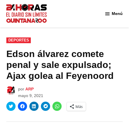
Saltar
al
Menú
Diario 24
contenido
Horas
Quintana
Roo
PUBLICADO
DEPORTES
EN
Edson álvarez comete
penal y sale expulsado;
Ajax golea al Feyenoord
por
ARP
mayo 9, 2021
Haz
Haz
Haz
Haz
Haz
Más
clic
clic
clic
clic
clic
para
para
para
para
para
compartir
compartir
compartir
compartir
compartir
en
en
en
en
en
Twitter
Facebook
LinkedIn
Telegram
WhatsApp
(Se
(Se
(Se
(Se
(Se