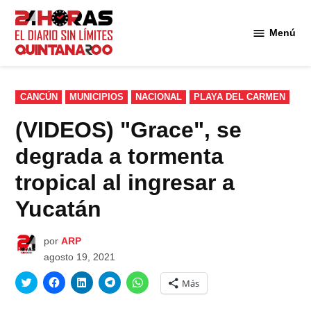
Saltar
al
Menú
Diario 24
contenido
Horas
Quintana
Roo
PUBLICADO
CANCÚN
MUNICIPIOS
NACIONAL
PLAYA DEL CARMEN
EN
(VIDEOS) "Grace", se
degrada a tormenta
tropical al ingresar a
Yucatán
por
ARP
agosto 19, 2021
Haz
Haz
Haz
Haz
Haz
Más
clic
clic
clic
clic
clic
para
para
para
para
para
compartir
compartir
compartir
compartir
compartir