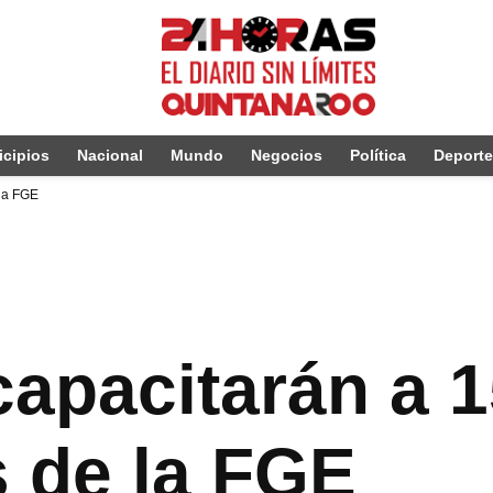
cipios
Nacional
Mundo
Negocios
Política
Deport
 la FGE
capacitarán a 
s de la FGE