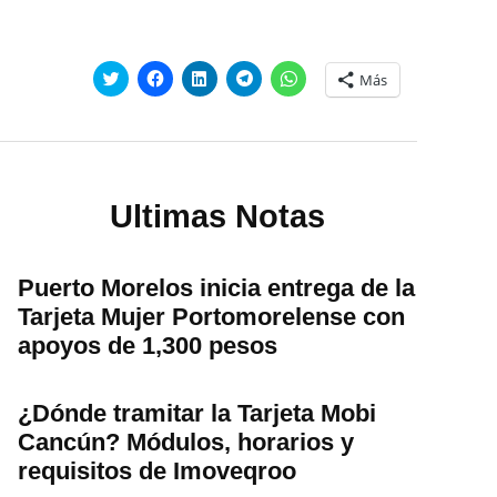
Haz
Haz
Haz
Haz
Haz
Más
clic
clic
clic
clic
clic
para
para
para
para
para
compartir
compartir
compartir
compartir
compartir
en
en
en
en
en
Twitter
Facebook
LinkedIn
Telegram
WhatsApp
(Se
(Se
(Se
(Se
(Se
abre
abre
abre
abre
abre
en
en
en
en
en
una
una
una
una
una
Ultimas Notas
ventana
ventana
ventana
ventana
ventana
nueva)
nueva)
nueva)
nueva)
nueva)
Puerto Morelos inicia entrega de la
Tarjeta Mujer Portomorelense con
apoyos de 1,300 pesos
¿Dónde tramitar la Tarjeta Mobi
Cancún? Módulos, horarios y
requisitos de Imoveqroo