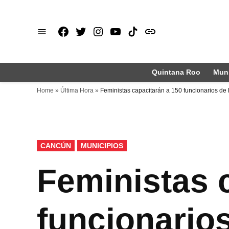
Saltar
al
Facebook
X
Instagram
Youtube
TikTok
issuu
contenido
Quintana Roo
Muni
Home
»
Última Hora
»
Feministas capacitarán a 150 funcionarios de
PUBLICADO
CANCÚN
MUNICIPIOS
EN
Feministas 
funcionario