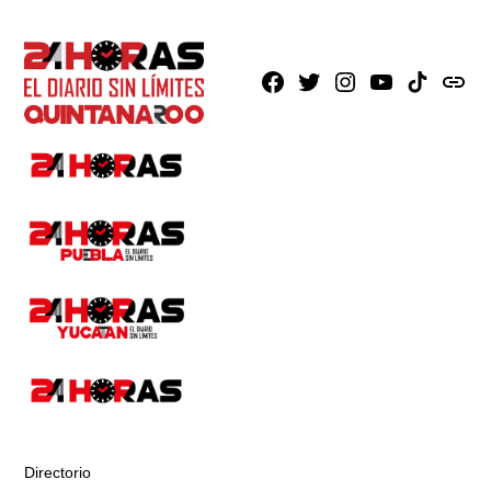
Facebook
X
Instagram
Youtube
TikTok
issuu
Directorio