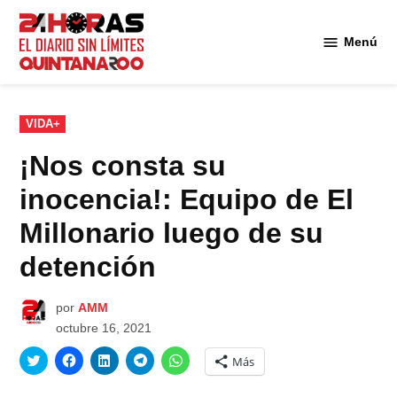
Saltar
al
Menú
Diario 24
contenido
Horas
Quintana
Roo
PUBLICADO
VIDA+
EN
¡Nos consta su
inocencia!: Equipo de El
Millonario luego de su
detención
por
AMM
octubre 16, 2021
Haz
Haz
Haz
Haz
Haz
Más
clic
clic
clic
clic
clic
para
para
para
para
para
compartir
compartir
compartir
compartir
compartir