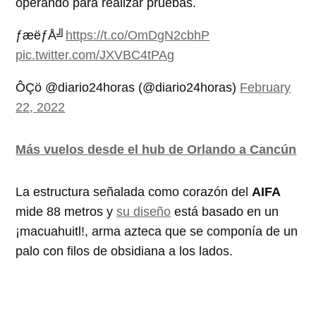
operando para realizar pruebas.
­ƒæë­ƒÅ╝
https://t.co/OmDgN2cbhP
pic.twitter.com/JXVBC4tPAg
ÔÇö @diario24horas (@diario24horas)
February
22, 2022
Más vuelos desde el hub de Orlando a Cancún
La estructura señalada como corazón del
AIFA
mide 88 metros y
su diseño
está basado en un
¡macuahuitl!, arma azteca que se componía de un
palo con filos de obsidiana a los lados.