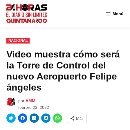
Saltar
al
Menú
Diario 24
contenido
Horas
Quintana
Roo
PUBLICADO
NACIONAL
EN
Video muestra cómo será
la Torre de Control del
nuevo Aeropuerto Felipe
ángeles
por
AMM
febrero 22, 2022
Haz
Haz
Haz
Haz
Haz
Más
clic
clic
clic
clic
clic
para
para
para
para
para
compartir
compartir
compartir
compartir
compartir