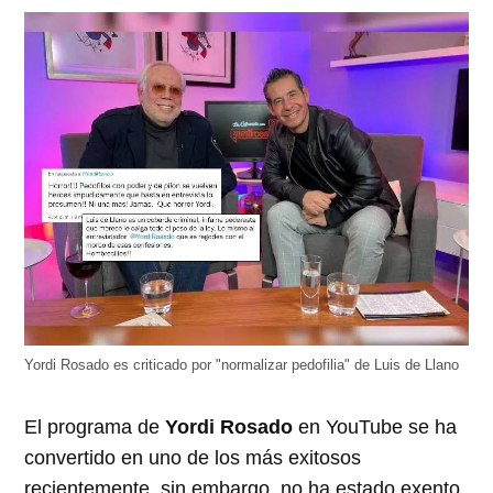
abre
abre
abre
abre
abre
en
en
en
en
en
una
una
una
una
una
ventana
ventana
ventana
ventana
ventana
nueva)
nueva)
nueva)
nueva)
nueva)
Yordi Rosado es criticado por "normalizar pedofilia" de Luis de Llano
El programa de
Yordi Rosado
en YouTube se ha
convertido en uno de los más exitosos
recientemente, sin embargo, no ha estado exento