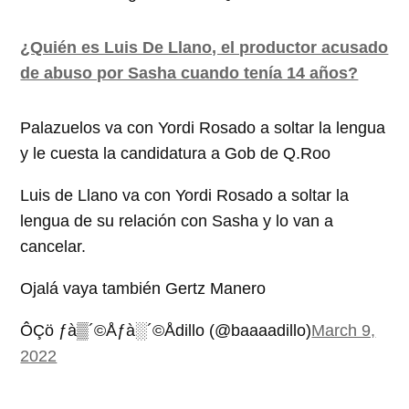
¿Quién es Luis De Llano, el productor acusado
de abuso por Sasha cuando tenía 14 años?
Palazuelos va con Yordi Rosado a soltar la lengua
y le cuesta la candidatura a Gob de Q.Roo
Luis de Llano va con Yordi Rosado a soltar la
lengua de su relación con Sasha y lo van a
cancelar.
Ojalá vaya también Gertz Manero
ÔÇö ­ƒà▒´©Å­ƒà░´©Ådillo (@baaaadillo)
March 9,
2022