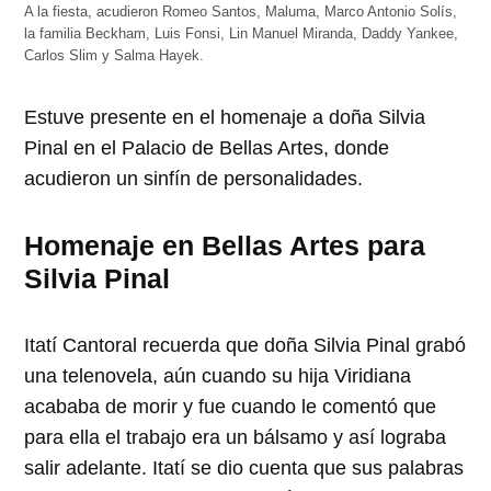
ventana
ventana
ventana
ventana
ventana
A la fiesta, acudieron Romeo Santos, Maluma, Marco Antonio Solís,
nueva)
nueva)
nueva)
nueva)
nueva)
la familia Beckham, Luis Fonsi, Lin Manuel Miranda, Daddy Yankee,
Carlos Slim y Salma Hayek.
Estuve presente en el homenaje a doña Silvia
Pinal en el Palacio de Bellas Artes, donde
acudieron un sinfín de personalidades.
Homenaje en Bellas Artes para
Silvia Pinal
Itatí Cantoral recuerda que doña Silvia Pinal grabó
una telenovela, aún cuando su hija Viridiana
acababa de morir y fue cuando le comentó que
para ella el trabajo era un bálsamo y así lograba
salir adelante. Itatí se dio cuenta que sus palabras