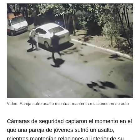
abre
abre
abre
abre
abre
en
en
en
en
en
una
una
una
una
una
ventana
ventana
ventana
ventana
ventana
nueva)
nueva)
nueva)
nueva)
nueva)
Video. Pareja sufre asalto mientras mantenía relaciones en su auto
Cámaras de seguridad captaron el momento en el
que una pareja de jóvenes sufrió un asalto,
mientras mantenían relaciones al interior de su