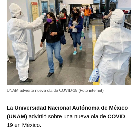
ventana
ventana
ventana
ventana
ventana
nueva)
nueva)
nueva)
nueva)
nueva)
UNAM advierte nueva ola de COVID-19 (Foto internet)
La
Universidad Nacional Autónoma de México
(UNAM)
advirtió sobre una nueva ola de
COVID
-
19 en México.