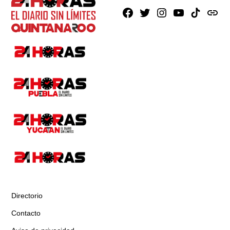
Facebook
X
Instagram
Youtube
TikTok
issuu
Directorio
Contacto