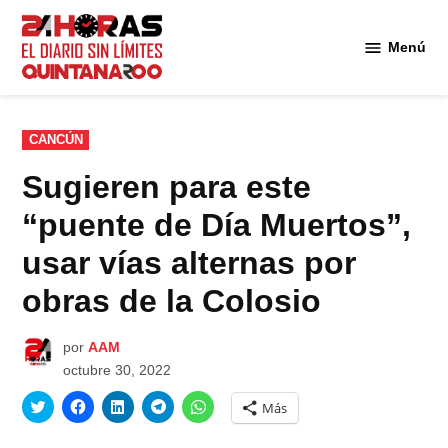
Saltar
al
Menú
Diario 24
contenido
Horas
Quintana
Roo
PUBLICADO
CANCÚN
EN
Sugieren para este
“puente de Día Muertos”,
usar vías alternas por
obras de la Colosio
por
AAM
octubre 30, 2022
Haz
Haz
Haz
Haz
Haz
Más
clic
clic
clic
clic
clic
para
para
para
para
para
compartir
compartir
compartir
compartir
compartir