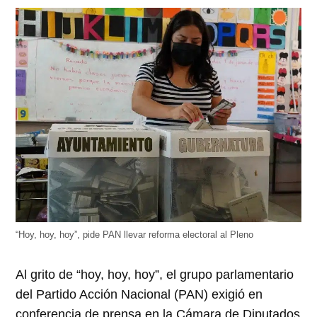
abre
abre
abre
abre
abre
en
en
en
en
en
una
una
una
una
una
ventana
ventana
ventana
ventana
ventana
nueva)
nueva)
nueva)
nueva)
nueva)
“Hoy, hoy, hoy”, pide PAN llevar reforma electoral al Pleno
Al grito de “hoy, hoy, hoy”, el grupo parlamentario
del Partido Acción Nacional (PAN) exigió en
conferencia de prensa en la Cámara de Diputados