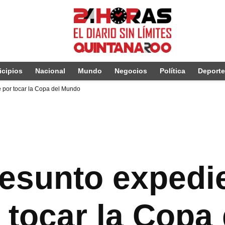
cipios
Nacional
Mundo
Negocios
Política
Deport
e por tocar la Copa del Mundo
esunto expedie
r tocar la Copa