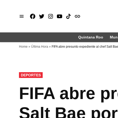
Saltar
al
Facebook
X
Instagram
Youtube
TikTok
issuu
contenido
Quintana Roo
Muni
Home
»
Última Hora
»
FIFA abre presunto expediente al chef Salt Ba
PUBLICADO
DEPORTES
EN
FIFA abre pr
Salt Bae po