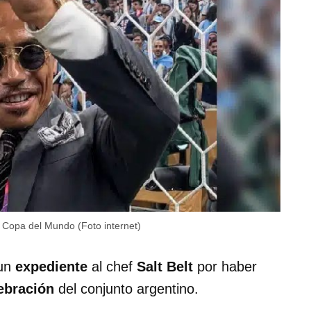
a Copa del Mundo (Foto internet)
 un
expediente
al chef
Salt Belt
por haber
ebración
del conjunto argentino.