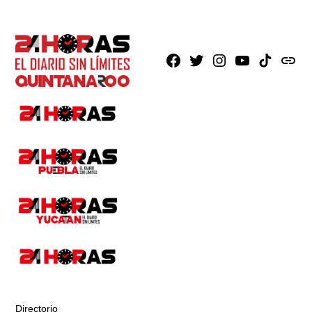
Facebook
X
Instagram
Youtube
TikTok
issuu
Directorio