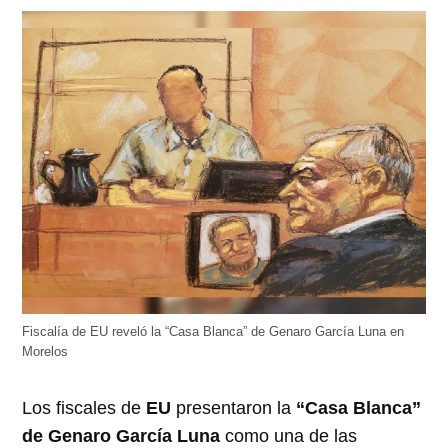
abre
abre
abre
abre
abre
en
en
en
en
en
una
una
una
una
una
ventana
ventana
ventana
ventana
ventana
nueva)
nueva)
nueva)
nueva)
nueva)
Fiscalía de EU reveló la “Casa Blanca” de Genaro García Luna en
Morelos
Los fiscales de
EU
presentaron la
“Casa Blanca”
de Genaro García Luna
como una de las