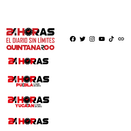
Facebook
X
Instagram
Youtube
TikTok
issuu