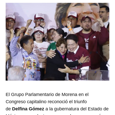
abre
abre
abre
abre
abre
en
en
en
en
en
una
una
una
una
una
ventana
ventana
ventana
ventana
ventana
nueva)
nueva)
nueva)
nueva)
nueva)
El Grupo Parlamentario de Morena en el
Congreso capitalino reconoció el triunfo
de
Delfina Gómez
a la gubernatura del Estado de