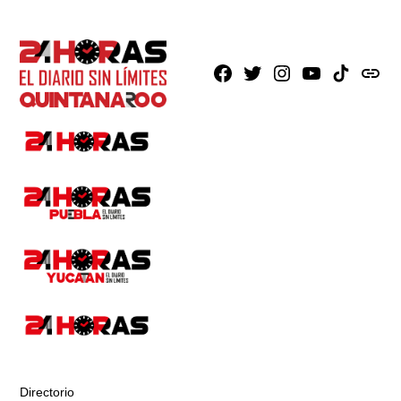
Facebook
X
Instagram
Youtube
TikTok
issuu
Directorio