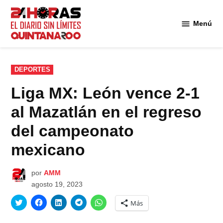
Saltar
al
Menú
Diario 24
contenido
Horas
Quintana
Roo
PUBLICADO
DEPORTES
EN
Liga MX: León vence 2-1
al Mazatlán en el regreso
del campeonato
mexicano
por
AMM
agosto 19, 2023
Haz
Haz
Haz
Haz
Haz
Más
clic
clic
clic
clic
clic
para
para
para
para
para
compartir
compartir
compartir
compartir
compartir