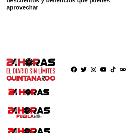
descuentos y beneficios que puedes
aprovechar
Facebook
X
Instagram
Youtube
TikTok
issuu