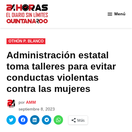
Saltar
al
Menú
Diario 24
contenido
Horas
Quintana
Roo
PUBLICADO
OTHÓN P. BLANCO
EN
Administración estatal
toma talleres para evitar
conductas violentas
contra las mujeres
por
AMM
septiembre 8, 2023
Haz
Haz
Haz
Haz
Haz
Más
clic
clic
clic
clic
clic
para
para
para
para
para
compartir
compartir
compartir
compartir
compartir