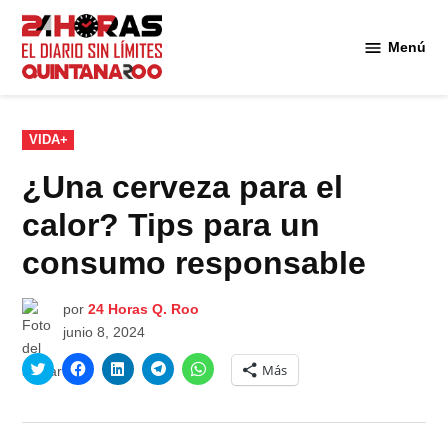
Saltar
al
Menú
Diario 24
contenido
Horas
Quintana
Roo
PUBLICADO
VIDA+
EN
¿Una cerveza para el
calor? Tips para un
consumo responsable
por
24 Horas Q. Roo
junio 8, 2024
Haz
Haz
Haz
Haz
Haz
Más
clic
clic
clic
clic
clic
para
para
para
para
para
compartir
compartir
compartir
compartir
compartir
en
en
en
en
en
Twitter
Facebook
LinkedIn
Telegram
WhatsApp
(Se
(Se
(Se
(Se
(Se