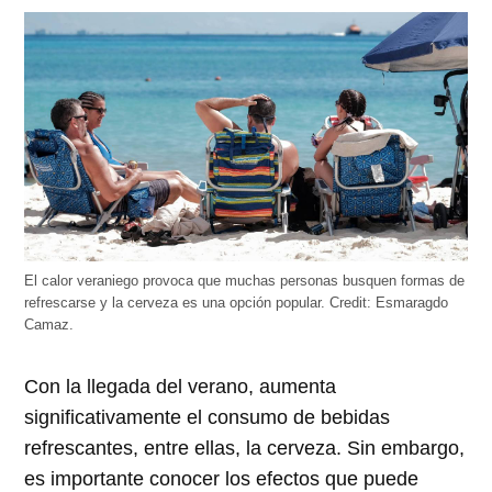
abre
abre
abre
abre
abre
en
en
en
en
en
una
una
una
una
una
ventana
ventana
ventana
ventana
ventana
nueva)
nueva)
nueva)
nueva)
nueva)
El calor veraniego provoca que muchas personas busquen formas de
refrescarse y la cerveza es una opción popular.
Credit:
Esmaragdo
Camaz.
Con la llegada del verano, aumenta
significativamente el consumo de bebidas
refrescantes, entre ellas, la cerveza. Sin embargo,
es importante conocer los efectos que puede