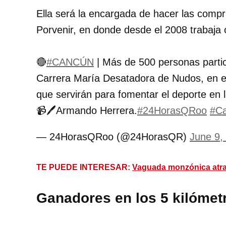
Ella será la encargada de hacer las compra
Porvenir, en donde desde el 2008 trabaja
🔴
#CANCÚN
| Más de 500 personas partic
Carrera María Desatadora de Nudos, en e
que servirán para fomentar el deporte en la
📹🖊️Armando Herrera.
#24HorasQRoo
#Ca
— 24HorasQRoo (@24HorasQR)
June 9,
TE PUEDE INTERESAR:
Vaguada monzónica atrae
Ganadores en los 5 kilómet