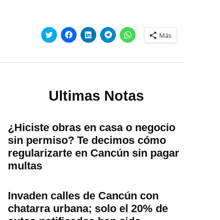
Haz
Haz
Haz
Haz
Haz
Más
clic
clic
clic
clic
clic
para
para
para
para
para
compartir
compartir
compartir
compartir
compartir
en
en
en
en
en
Twitter
Facebook
LinkedIn
Telegram
WhatsApp
(Se
(Se
(Se
(Se
(Se
abre
abre
abre
abre
abre
en
en
en
en
en
una
una
una
una
una
Ultimas Notas
ventana
ventana
ventana
ventana
ventana
nueva)
nueva)
nueva)
nueva)
nueva)
¿Hiciste obras en casa o negocio
sin permiso? Te decimos cómo
regularizarte en Cancún sin pagar
multas
Invaden calles de Cancún con
chatarra urbana; solo el 20% de