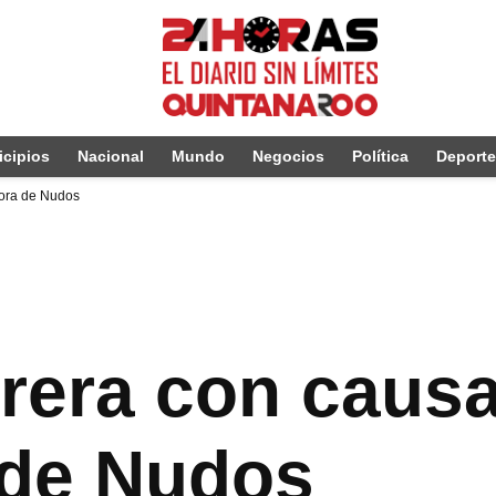
cipios
Nacional
Mundo
Negocios
Política
Deport
dora de Nudos
rrera con caus
 de Nudos