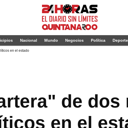
cipios
Nacional
Mundo
Negocios
Política
Deport
íticos en el estado
cartera" de dos
íticos en el es