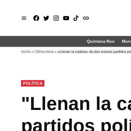
Saltar
al
Facebook
X
Instagram
Youtube
TikTok
issuu
contenido
Quintana Roo
Muni
Home
»
Última Hora
»
«Llenan la cartera» de dos nuevos partidos pol
PUBLICADO
POLÍTICA
EN
"Llenan la 
partidos pol