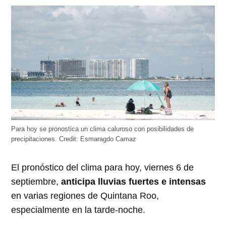
abre
abre
abre
abre
abre
en
en
en
en
en
una
una
una
una
una
ventana
ventana
ventana
ventana
ventana
nueva)
nueva)
nueva)
nueva)
nueva)
Para hoy se pronostica un clima caluroso con posibilidades de
precipitaciones.
Credit:
Esmaragdo Camaz
El pronóstico del clima para hoy, viernes 6 de
septiembre,
anticipa lluvias fuertes e intensas
en varias regiones de Quintana Roo,
especialmente en la tarde-noche.