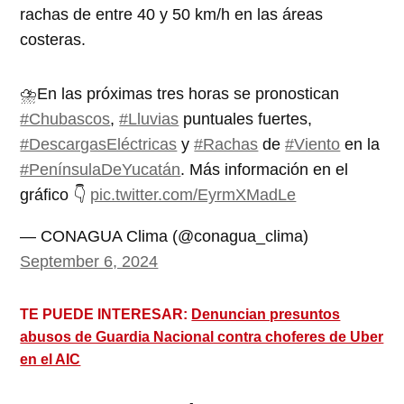
rachas de entre 40 y 50 km/h en las áreas
costeras.
⛈️En las próximas tres horas se pronostican
#Chubascos
,
#Lluvias
puntuales fuertes,
#DescargasEléctricas
y
#Rachas
de
#Viento
en la
#PenínsulaDeYucatán
. Más información en el
gráfico 👇
pic.twitter.com/EyrmXMadLe
— CONAGUA Clima (@conagua_clima)
September 6, 2024
TE PUEDE INTERESAR:
Denuncian presuntos
abusos de Guardia Nacional contra choferes de Uber
en el AIC