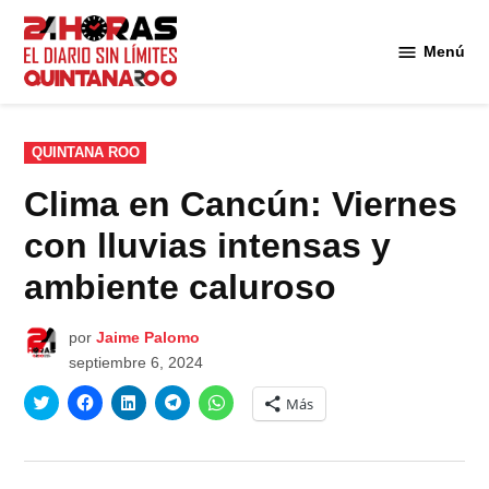
Saltar
al
Menú
Diario 24
contenido
Horas
Quintana
Roo
PUBLICADO
QUINTANA ROO
EN
Clima en Cancún: Viernes
con lluvias intensas y
ambiente caluroso
por
Jaime Palomo
septiembre 6, 2024
Haz
Haz
Haz
Haz
Haz
Más
clic
clic
clic
clic
clic
para
para
para
para
para
compartir
compartir
compartir
compartir
compartir
en
en
en
en
en
Twitter
Facebook
LinkedIn
Telegram
WhatsApp
(Se
(Se
(Se
(Se
(Se