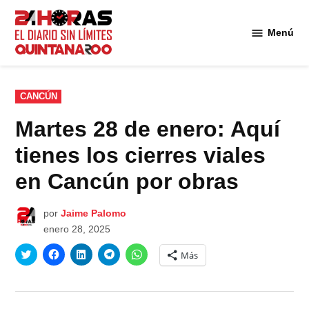
Saltar
al
Menú
Diario 24
contenido
Horas
Quintana
Roo
PUBLICADO
CANCÚN
EN
Martes 28 de enero: Aquí
tienes los cierres viales
en Cancún por obras
por
Jaime Palomo
enero 28, 2025
Haz
Haz
Haz
Haz
Haz
Más
clic
clic
clic
clic
clic
para
para
para
para
para
compartir
compartir
compartir
compartir
compartir
en
en
en
en
en
Twitter
Facebook
LinkedIn
Telegram
WhatsApp
(Se
(Se
(Se
(Se
(Se