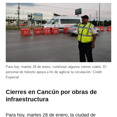
abre
abre
abre
abre
abre
en
en
en
en
en
una
una
una
una
una
ventana
ventana
ventana
ventana
ventana
nueva)
nueva)
nueva)
nueva)
nueva)
Para hoy, martes 28 de enero, continúan algunos cierres viales. El
personal de tránsito apoya a fin de agilizar la circulación.
Credit:
Especial
Cierres en Cancún por obras de
infraestructura
Para hoy, martes 28 de enero, la ciudad de