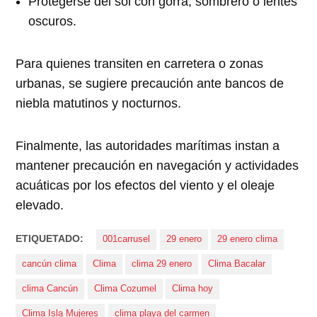
Protegerse del sol con gorra, sombrero o lentes
oscuros.
Para quienes transiten en carretera o zonas
urbanas, se sugiere precaución ante bancos de
niebla matutinos y nocturnos.
Finalmente, las autoridades marítimas instan a
mantener precaución en navegación y actividades
acuáticas por los efectos del viento y el oleaje
elevado.
ETIQUETADO:
001carrusel
29 enero
29 enero clima
cancún clima
Clima
clima 29 enero
Clima Bacalar
clima Cancún
Clima Cozumel
Clima hoy
Clima Isla Mujeres
clima playa del carmen