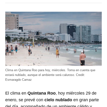
en
en
en
en
en
Twitter
Facebook
LinkedIn
Telegram
WhatsApp
(Se
(Se
(Se
(Se
(Se
abre
abre
abre
abre
abre
en
en
en
en
en
una
una
una
una
una
ventana
ventana
ventana
ventana
ventana
nueva)
nueva)
nueva)
nueva)
nueva)
Clima en Quintana Roo para hoy, miércoles. Toma en cuenta que
estará nublado, aunque el ambiente será caluroso.
Credit:
Esmaragdo Camaz
El clima en
Quintana Roo
, hoy miércoles 29 de
enero, se prevé con
cielo nublado
en gran parte
del día, acompañado de un ambiente cálido y