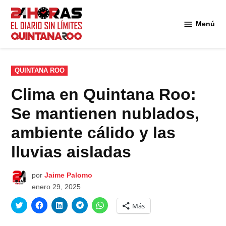
Saltar
al
Menú
Diario 24
contenido
Horas
Quintana
Roo
PUBLICADO
QUINTANA ROO
EN
Clima en Quintana Roo:
Se mantienen nublados,
ambiente cálido y las
lluvias aisladas
por
Jaime Palomo
enero 29, 2025
Haz
Haz
Haz
Haz
Haz
Más
clic
clic
clic
clic
clic
para
para
para
para
para
compartir
compartir
compartir
compartir
compartir