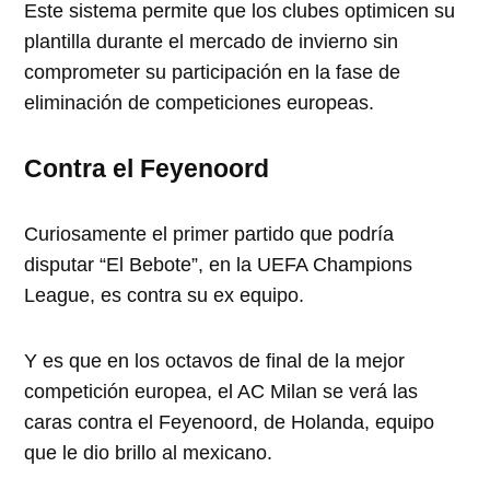
Este sistema permite que los clubes optimicen su
plantilla durante el mercado de invierno sin
comprometer su participación en la fase de
eliminación de competiciones europeas.
Contra el Feyenoord
Curiosamente el primer partido que podría
disputar “El Bebote”, en la UEFA Champions
League, es contra su ex equipo.
Y es que en los octavos de final de la mejor
competición europea, el AC Milan se verá las
caras contra el Feyenoord, de Holanda, equipo
que le dio brillo al mexicano.