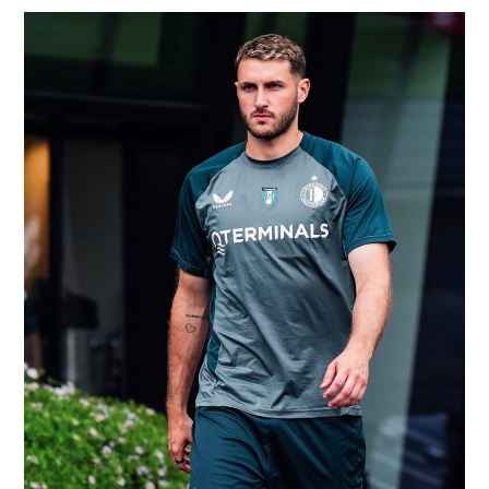
abre
abre
abre
abre
abre
en
en
en
en
en
una
una
una
una
una
ventana
ventana
ventana
ventana
ventana
nueva)
nueva)
nueva)
nueva)
nueva)