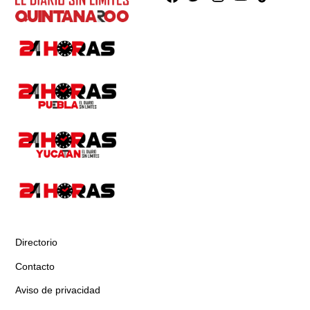
Directorio
Contacto
Aviso de privacidad