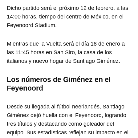
Dicho partido será el próximo 12 de febrero, a las
14:00 horas, tiempo del centro de México, en el
Feyenoord Stadium.
Mientras que la Vuelta será el día 18 de enero a
las 11:45 horas en San Siro, la casa de los
italianos y nuevo hogar de Santiago Giménez.
Los números de Giménez en el
Feyenoord
Desde su llegada al fútbol neerlandés, Santiago
Giménez dejó huella con el Feyenoord, logrando
tres títulos y destacando como goleador del
equipo. Sus estadísticas reflejan su impacto en el