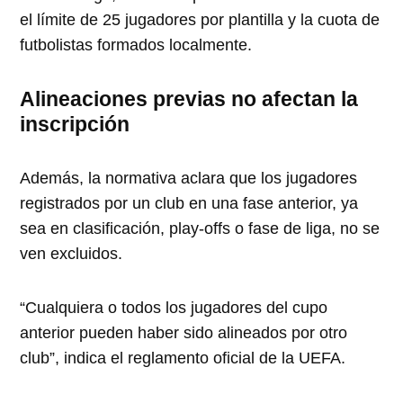
el límite de 25 jugadores por plantilla y la cuota de
futbolistas formados localmente.
Alineaciones previas no afectan la
inscripción
Además, la normativa aclara que los jugadores
registrados por un club en una fase anterior, ya
sea en clasificación, play-offs o fase de liga, no se
ven excluidos.
“Cualquiera o todos los jugadores del cupo
anterior pueden haber sido alineados por otro
club”, indica el reglamento oficial de la UEFA.