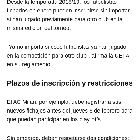
Desde la temporada 2018/19, los futbolistas
fichados en enero pueden inscribirse sin importar
si han jugado previamente para otro club en la
misma edición del torneo.
“Ya no importa si esos futbolistas ya han jugado
en la competición para otro club”, afirma la UEFA
en su reglamento.
Plazos de inscripción y restricciones
El AC Milan, por ejemplo, debe registrar a sus
nuevos fichajes antes del jueves 6 de febrero para
que puedan participar en los play-offs.
Sin embargo, deben respetarse dos condiciones: