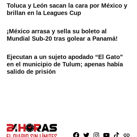
Toluca y León sacan la cara por México y
brillan en la Leagues Cup
¡México arrasa y sella su boleto al
Mundial Sub-20 tras golear a Panamá!
Ejecutan a un sujeto apodado “El Gato”
en el municipio de Tulum; apenas había
salido de prisión
Facebook
X
Instagram
Youtube
TikTok
issuu